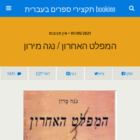
bookinn תקצירי ספרים בעברית
01/05/2021 • אין תגובות
המפלט האחרון / נגה מירון
שתף
ציוץ
נעץ
דוא"ל
SMS